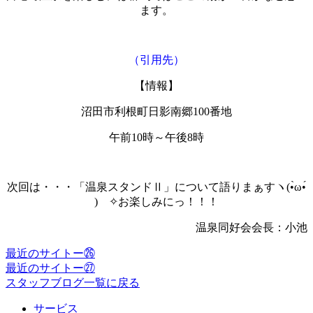
ます。
（引用先）
【情報】
沼田市利根町日影南郷100番地
午前10時～午後8時
次回は・・・「温泉スタンドⅡ」について語りまぁすヽ(•̀ω•́
)ゝ✧お楽しみにっ！！！
温泉同好会会長：小池
最近のサイトー㉖
最近のサイトー㉗
スタッフブログ一覧に戻る
サービス