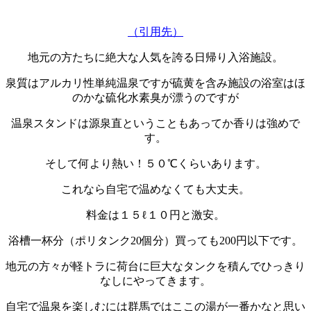
（引用先）
地元の方たちに絶大な人気を誇る日帰り入浴施設。
泉質はアルカリ性単純温泉ですが硫黄を含み施設の浴室はほ
のかな硫化水素臭が漂うのですが
温泉スタンドは源泉直ということもあってか香りは強めで
す。
そして何より熱い！５０℃くらいあります。
これなら自宅で温めなくても大丈夫。
料金は１５ℓ１０円と激安。
浴槽一杯分（ポリタンク20個分）買っても200円以下です。
地元の方々が軽トラに荷台に巨大なタンクを積んでひっきり
なしにやってきます。
自宅で温泉を楽しむには群馬ではここの湯が一番かなと思い