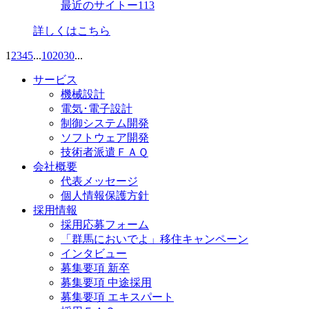
最近のサイトー113
詳しくはこちら
1
2
3
4
5
...
10
20
30
...
サービス
機械設計
電気･電子設計
制御システム開発
ソフトウェア開発
技術者派遣ＦＡＱ
会社概要
代表メッセージ
個人情報保護方針
採用情報
採用応募フォーム
「群馬においでよ」移住キャンペーン
インタビュー
募集要項 新卒
募集要項 中途採用
募集要項 エキスパート