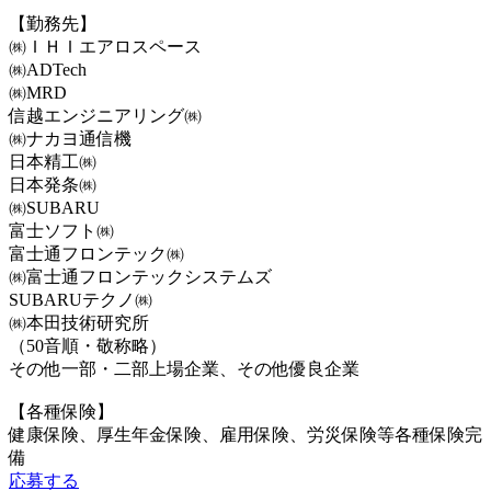
【勤務先】
㈱ＩＨＩエアロスペース
㈱ADTech
㈱MRD
信越エンジニアリング㈱
㈱ナカヨ通信機
日本精工㈱
日本発条㈱
㈱SUBARU
富士ソフト㈱
富士通フロンテック㈱
㈱富士通フロンテックシステムズ
SUBARUテクノ㈱
㈱本田技術研究所
（50音順・敬称略）
その他一部・二部上場企業、その他優良企業
【各種保険】
健康保険、厚生年金保険、雇用保険、労災保険等各種保険完
備
応募する