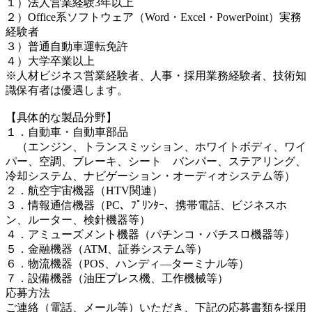
１）法人営業経験3年以上
２）Office系ソフトウェア（Word・Excel・PowerPoint）実務
経験者
３）普通自動車運転免許
４）大学卒業以上
※人材ビジネス営業経験者、人事・採用業務経験者、技術知
識保有者は優遇します。
【具体的な製品分野】
１．自動車・自動車部品
（エンジン、トランスミッション、ホワイトボディ、ワイ
パー、空調、ブレーキ、シート バンパー、ステアリング、
冷却システム、ナビゲーション・オーディオシステム等）
２．航空宇宙機器（HTV関連）
３．情報通信機器（PC、ﾌﾟﾘﾝﾀｰ、携帯電話、ビジネスホ
ン、ルーター、検針機器等）
４．アミューズメント機器（パチンコ・パチスロ機器等）
５．金融機器（ATM、証券システム等）
６．物流機器（POS、ハンディ―ターミナル等）
７．設備機器（油圧プレス機、工作機械等）
応募方法
ご連絡（電話、メール等）いただき、下記の応募書類を採用