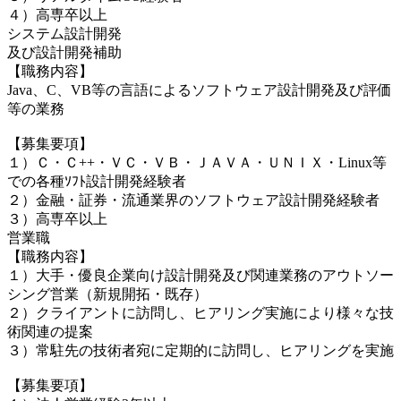
４）高専卒以上
システム設計開発
及び設計開発補助
【職務内容】
Java、C、VB等の言語によるソフトウェア設計開発及び評価
等の業務
【募集要項】
１）Ｃ・Ｃ++・ＶＣ・ＶＢ・ＪＡＶＡ・ＵＮＩＸ・Linux等
での各種ｿﾌﾄ設計開発経験者
２）金融・証券・流通業界のソフトウェア設計開発経験者
３）高専卒以上
営業職
【職務内容】
１）大手・優良企業向け設計開発及び関連業務のアウトソー
シング営業（新規開拓・既存）
２）クライアントに訪問し、ヒアリング実施により様々な技
術関連の提案
３）常駐先の技術者宛に定期的に訪問し、ヒアリングを実施
【募集要項】