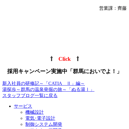
営業課：齊藤
⇧
Click
⇧
採用キャンペーン実施中「群馬においでよ！」
新入社員の研修記～「CATIA Ⅱ」編～
湯探歩～群馬の温泉発掘の旅～「ぬる湯Ⅰ」
スタッフブログ一覧に戻る
サービス
機械設計
電気･電子設計
制御システム開発