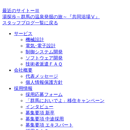
最近のサイトーⅢ
湯探歩～群馬の温泉発掘の旅～『共同浴場Ⅴ』
スタッフブログ一覧に戻る
サービス
機械設計
電気･電子設計
制御システム開発
ソフトウェア開発
技術者派遣ＦＡＱ
会社概要
代表メッセージ
個人情報保護方針
採用情報
採用応募フォーム
「群馬においでよ」移住キャンペーン
インタビュー
募集要項 新卒
募集要項 中途採用
募集要項 エキスパート