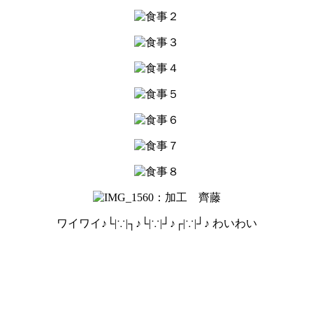
ワイワイ♪└|∵|┐♪└|∵|┘♪┌|∵|┘♪ わいわい