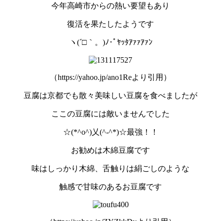
今年高崎市からの熱い要望もあり
復活を果たしたようです
ヽ(´□｀。)ﾉ･ﾟﾔｯﾀｱｧｧｱｧﾝ
（https://yahoo.jp/ano1Reより引用）
豆腐は京都でも散々美味しい豆腐を食べましたが
ここの豆腐には敵いませんでした
☆(*^o^)乂(^-^*)☆最強！！
お勧めは木綿豆腐です
味はしっかり木綿、舌触りは絹ごしのような
触感で甘味のあるお豆腐です