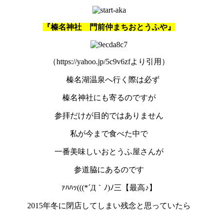
『榛名神社 門前仲まちおとうふや』
（https://yahoo.jp/5c9v6zfより引用）
榛名湖温泉へ行く際は必ず
榛名神社にも寄るのですが
参拝だけが目的ではありません
私が今まで食べた中で
一番美味しいおとうふ屋さんが
参道脇にあるのです
ｧﾊﾊｯ(((*´Д｀ﾉ)ﾉ三【最高♪】
2015年冬に閉店してしまい残念と思っていたら