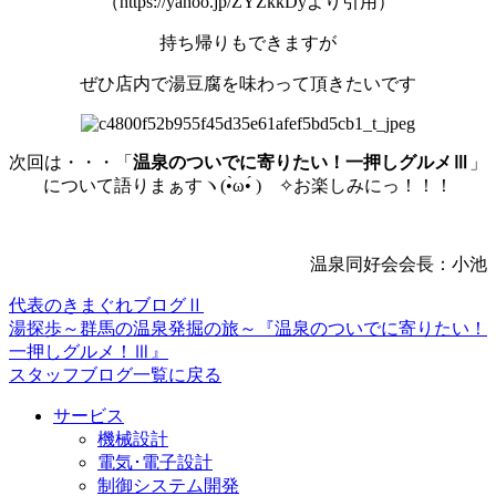
（https://yahoo.jp/ZYZkkDyより引用）
持ち帰りもできますが
ぜひ店内で湯豆腐を味わって頂きたいです
次回は・・・「
温泉のついでに寄りたい！一押しグルメⅢ
」
について語りまぁすヽ(•̀ω•́ )ゝ✧お楽しみにっ！！！
温泉同好会会長：小池
代表のきまぐれブログⅡ
湯探歩～群馬の温泉発掘の旅～『温泉のついでに寄りたい！
一押しグルメ！Ⅲ』
スタッフブログ一覧に戻る
サービス
機械設計
電気･電子設計
制御システム開発