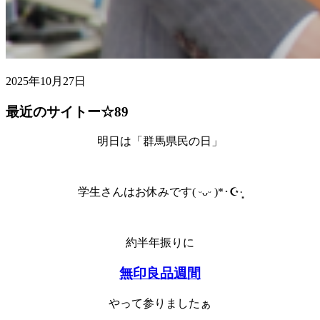
2025年10月27日
最近のサイトー☆89
明日は「群馬県民の日」
学生さんはお休みです
(
ᵕᴗᵕ
)*
･
☪︎
·̩͙
約半年振りに
無印良品週間
やって参りましたぁ