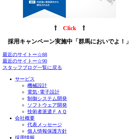
⇧
Click
⇧
採用キャンペーン実施中「群馬においでよ！」
最近のサイトー☆88
最近のサイトー☆90
スタッフブログ一覧に戻る
サービス
機械設計
電気･電子設計
制御システム開発
ソフトウェア開発
技術者派遣ＦＡＱ
会社概要
代表メッセージ
個人情報保護方針
採用情報