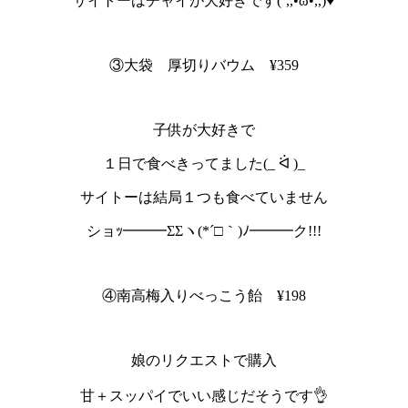
サイトーはチャイが大好きです(´,,•ω•,,)♥
③大袋 厚切りバウム ¥359
子供が大好きで
１日で食べきってました(_ ᐛ )_
サイトーは結局１つも食べていません
ショｯ━━━
ΣΣ
ヽ
(*´□
｀
)
ﾉ━━━ク
!!!
④南高梅入りべっこう飴 ¥198
娘のリクエストで購入
甘＋スッパイでいい感じだそうです👌