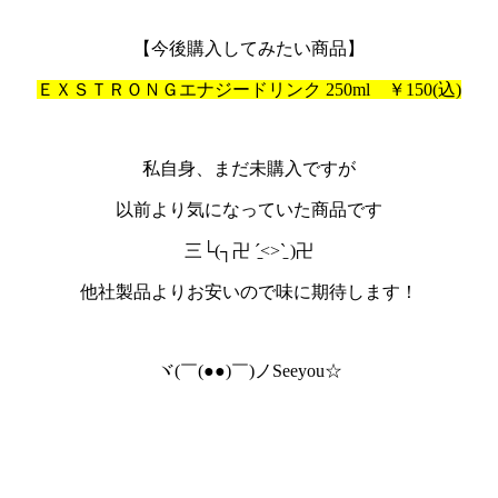
【今後購入してみたい商品】
ＥＸＳＴＲＯＮＧエナジードリンク 250ml ￥150(込)
私自身、まだ未購入ですが
以前より気になっていた商品です
三└(┐卍 ˊ̱˂˃ˋ̱ )卍
他社製品よりお安いので味に期待します！
ヾ(￣(●●)￣)ノSeeyou☆