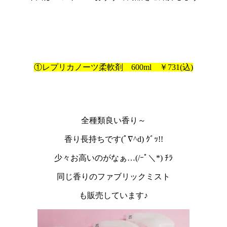
①レプリカノーツ柔軟剤 600ml ￥731(込)
全種類良い香り～
香り長持ちです(ﾟ∇^d) ｸﾞｯ!!
少々お高いのがなぁ…(/ｰﾟ＼*) ﾁﾗ
同じ香りのファブリックミスト
も販売しています♪