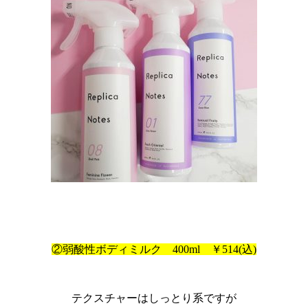
②弱酸性ボディミルク 400ml ￥514(込)
テクスチャーはしっとり系ですが