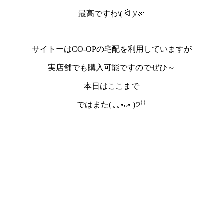
最高ですわ\( ᐛ )/🎉
サイトーはCO-OPの宅配を利用していますが
実店舗でも購入可能ですのでぜひ～
本日はここまで
ではまた( ｡｡•ᴗ• )੭⁾⁾