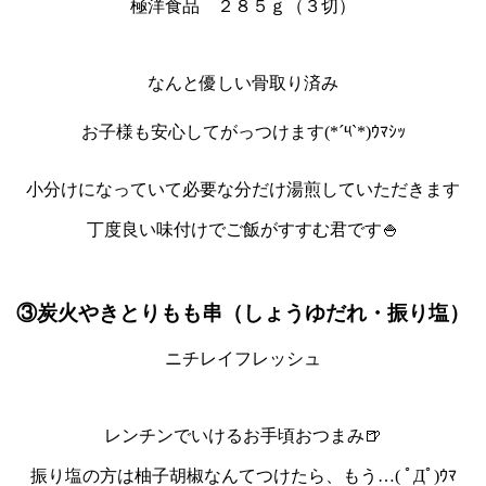
極洋食品 ２８５ｇ（３切）
なんと優しい骨取り済み
お子様も安心してがっつけます(*´༥`*)ｳﾏｼｯ
小分けになっていて必要な分だけ湯煎していただきます
丁度良い味付けでご飯がすすむ君です🍚
③炭火やきとりもも串（しょうゆだれ・振り塩）
ニチレイフレッシュ
レンチンでいけるお手頃おつまみ🍺
振り塩の方は柚子胡椒なんてつけたら、もう…( ﾟДﾟ)ｳﾏ