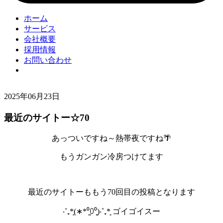
ホーム
サービス
会社概要
採用情報
お問い合わせ
2025年06月23日
最近のサイトー☆70
あっついですね～熱帯夜ですね🌴
もうガンガン冷房つけてます
最近のサイトーももう70回目の投稿となります
‧˚₊*̥(∗︎*⁰͈꒨⁰͈)‧˚₊*̥ ゴイゴイスー