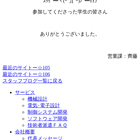
ｽｯｹﾞ━ヾ(*ﾟДﾟ*)ﾉﾞ━ｪｪ♪
参加してくださった学生の皆さん
ありがとうございました。
営業課：齊藤
最近のサイトー☆105
最近のサイトー☆106
スタッフブログ一覧に戻る
サービス
機械設計
電気･電子設計
制御システム開発
ソフトウェア開発
技術者派遣ＦＡＱ
会社概要
代表メッセージ